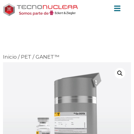
Inicio
/
PET
/ GANET™