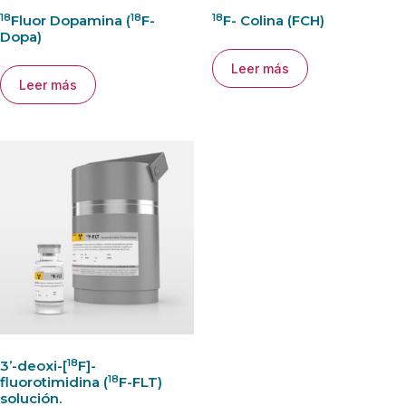
18
18
18
Fluor Dopamina (
F-
F- Colina (FCH)
Dopa)
Leer más
Leer más
18
3’-deoxi-[
F]-
18
fluorotimidina (
F-FLT)
solución.